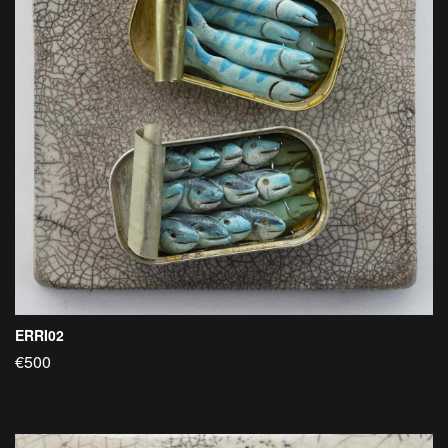
ERRI02
€500