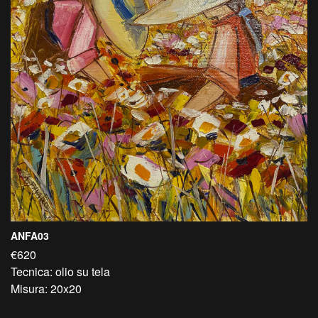
ANFA03
€620
Tecnica: olio su tela
Misura: 20x20